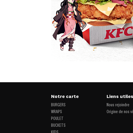
Notre carte
Liens utile
BURGERS
Nous rejoindre
WRAPS
Origine de nos v
POULET
BUCKETS
KIDS