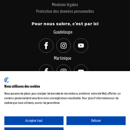
Mentions légales
Protection des données personnelles
Pour nous suivre, c’est par ici
Guadeloupe
Martinique
Nous utilisons des cookies
Pour votre santé, pratiquez une activité physique régulière :
Nous pouvons les placer pour analyser les données de nos visiteurs, améliorer notre site Web, afficher un
www.mangerbouger.fr
contenu personnalisé et vous faire vivre une expérience inoubliable. Pour plus d'informations sur les
cookies que nous utilisons, ouvrez les paramètres.
Accepter tout
Refuser
©2026 KFC Antilles. Tous droits réservés.