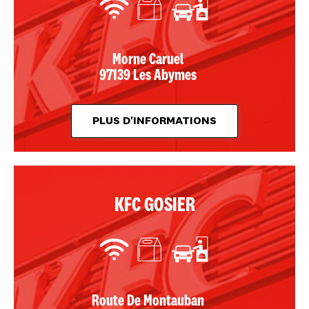
Morne Caruel
97139 Les Abymes
PLUS D'INFORMATIONS
KFC GOSIER
Route De Montauban