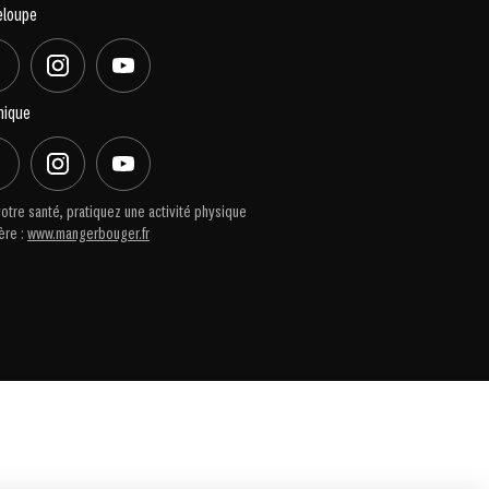
eloupe
nique
otre santé, pratiquez une activité physique
ère :
www.mangerbouger.fr