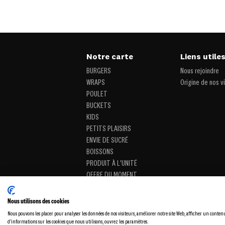
Notre carte
Liens utile
BURGERS
Nous rejoindre
WRAPS
Origine de nos v
POULET
BUCKETS
KIDS
PETITS PLAISIRS
ENVIE DE SUCRÉ
BOISSONS
PRODUIT À L'UNITÉ
OFFRE DU MOMENT
Nous utilisons des cookies
Nous pouvons les placer pour analyser les données de nos visiteurs, améliorer notre site Web, afficher un conten
d'informations sur les cookies que nous utilisons, ouvrez les paramètres.