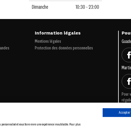
Dimanche
10:30 - 23:00
s
Information légales
Pour
Mentions légales
Guad
iandes
Protection des données personnelles
Marti
Pour v
réguli
Accepter 
©2026 KFC Antilles. Tous droits réservés.
u personnalisé et vous faire vivre une expérience inoubliable. Pour plus