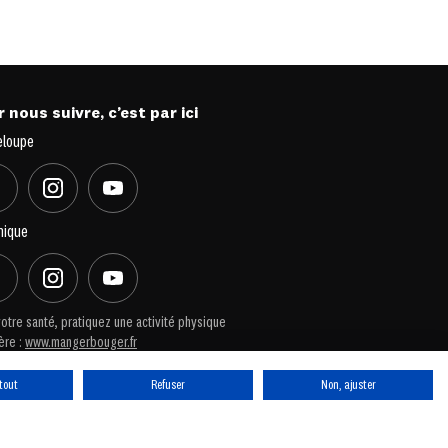
 nous suivre, c’est par ici
eloupe
nique
otre santé, pratiquez une activité physique
ère :
www.mangerbouger.fr
tout
Refuser
Non, ajuster