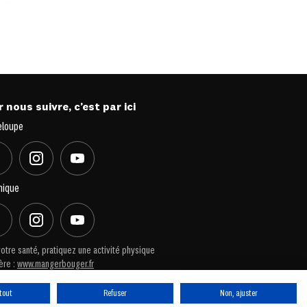
 nous suivre, c’est par ici
eloupe
nique
otre santé, pratiquez une activité physique
ère :
www.mangerbouger.fr
tout
Refuser
Non, ajuster